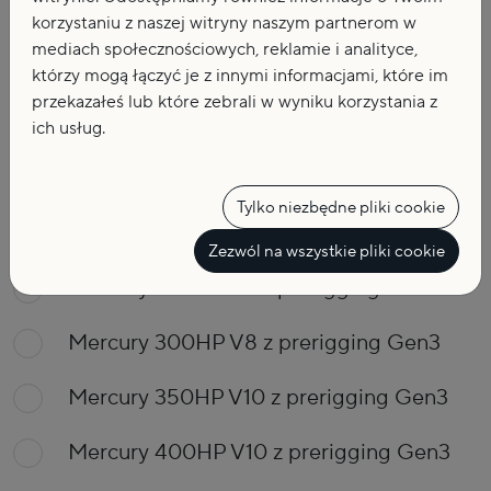
korzystaniu z naszej witryny naszym partnerom w
mediach społecznościowych, reklamie i analityce,
którzy mogą łączyć je z innymi informacjami, które im
Silniki
przekazałeś lub które zebrali w wyniku korzystania z
ich usług.
Bez silnika
Tylko niezbędne pliki cookie
Mercury 200HP V6 z prerigging Gen3
Zezwól na wszystkie pliki cookie
Mercury 250HP V8 z prerigging Gen3
Mercury 300HP V8 z prerigging Gen3
Mercury 350HP V10 z prerigging Gen3
Mercury 400HP V10 z prerigging Gen3